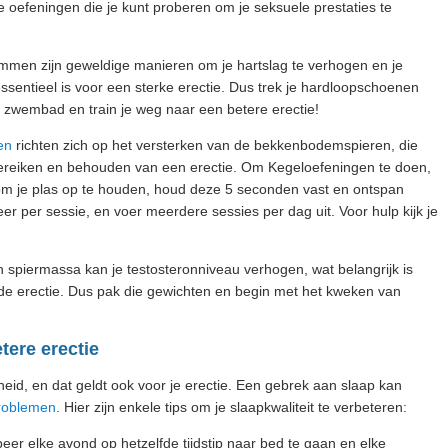
e oefeningen die je kunt proberen om je seksuele prestaties te
emmen zijn geweldige manieren om je hartslag te verhogen en je
essentieel is voor een sterke erectie. Dus trek je hardloopschoenen
het zwembad en train je weg naar een betere erectie!
en
richten zich op het versterken van de bekkenbodemspieren, die
t bereiken en behouden van een erectie. Om Kegeloefeningen te doen,
 om je plas op te houden, houd deze 5 seconden vast en ontspan
eer per sessie, en voer meerdere sessies per dag uit. Voor hulp kijk je
 spiermassa kan je testosteronniveau verhogen, wat belangrijk is
e erectie. Dus pak die gewichten en begin met het kweken van
tere erectie
eid, en dat geldt ook voor je erectie. Een gebrek aan slaap kan
problemen
. Hier zijn enkele tips om je slaapkwaliteit te verbeteren:
beer elke avond op hetzelfde tijdstip naar bed te gaan en elke