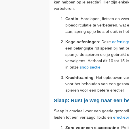
kan hebben op je erectie? Hier zijn enkel
verbeteren:
Cardio
: Hardlopen, fietsen en zw
bloedcirculatie te verbeteren, wat 
aan, spring op je fiets of duik in 
Kegeloefeningen
: Deze
oefening
een belangrijke rol spelen bij he
span je de spieren die je gebruikt
vervolgens. Herhaal dit 10 tot 15 k
in onze
shop sectie
.
Krachttraining
: Het opbouwen van
voor het behouden van een gezond
spieren voor een betere erectie!
Slaap: Rust je weg naar een be
Slaap is cruciaal voor een goede gezondh
leiden tot een verlaagd libido en
erectie
Zorg voor een slaaproutine
: Pro