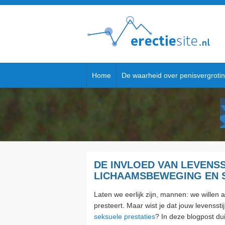
Home
De waarheid over penisvergroti
DE INVLOED VAN LEVENSS
LICHAAMSBEWEGING EN 
Laten we eerlijk zijn, mannen: we willen 
presteert. Maar wist je dat jouw levenssti
seksuele prestaties
? In deze blogpost du