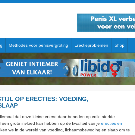
ng
Methodes voor penisvergroting
Erectieproblemen
Shop
TIJL OP ERECTIES: VOEDING,
SLAAP
allemaal dat onze kleine vriend daar beneden op volle sterkte
jl een grote invloed kan hebben op de kwaliteit van je
erecties en
iken we in de wereld van voeding, lichaamsbeweging en slaap om te