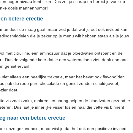
en hoger niveau kunt tillen. Dus zet je schrap en bereid je voor op
 flinke dosis mannenhumor!
en betere erectie
man door de maag gaat, maar wist je dat wat je eet ook invloed kan
oedingsmiddelen die je zeker op je menu wilt hebben staan als je jouw
it vol met citrulline, een aminozuur dat je bloedvaten ontspant en de
rt. Dus de volgende keer dat je een watermeloen ziet, denk dan aan
en geniet ervan!
 niet alleen een heerlijke traktatie, maar het bevat ook flavonoïden
 Dus pak die reep pure chocolade en geniet zonder schuldgevoel,
zier doet.
te vis zoals zalm, makreel en haring helpen de bloedvaten gezond te
ren. Dus laat je innerlijke visser los en haal die vette vis binnen!
g naar een betere erectie
or onze gezondheid, maar wist je dat het ook een positieve invloed