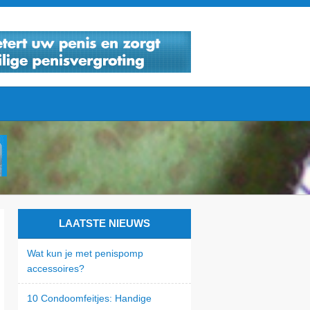
LAATSTE NIEUWS
Wat kun je met penispomp
accessoires?
10 Condoomfeitjes: Handige