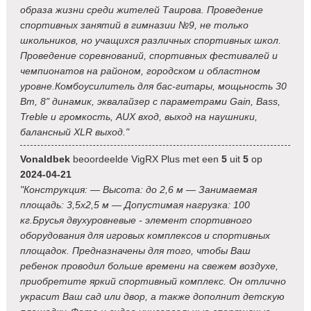
образа жизни среди жителей Таирова. Проведение
спортивных занятий в гимназии №9, не только
школьников, но учащихся различных спортивных школ.
Проведение соревнований, спортивных фестивалей и
чемпионатов на районом, городском и областном
уровне.Комбоусилитель для бас-гитары, мощьность 30
Вт, 8" динамик, эквалайзер с параметрами Gain, Bass,
Treble и громкость, AUX вход, выход на наушники,
балансный XLR выход."
Vonaldbek
beoordeelde VigRX Plus met een
5
uit
5
op
2024-04-21
"Конструкция: — Высота: до 2,6 м — Занимаемая
площадь: 3,5x2,5 м — Допустимая нагрузка: 100
кг.Брусья двухуровневые - элемент спортивного
оборудования для игровых комплексов и спортивных
площадок. Предназначены для того, чтобы Ваш
ребенок проводил больше времени на свежем воздухе,
приобретите яркий спортивный комплекс. Он отлично
украсит Ваш сад или двор, а также дополнит детскую