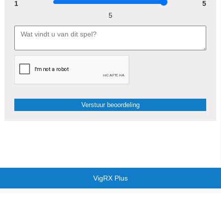
1
5
5
VigRX Plus