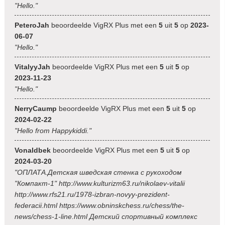
"Hello."
PeteroJah
beoordeelde VigRX Plus met een
5
uit
5
op
2023-
06-07
"Hello."
VitalyyJah
beoordeelde VigRX Plus met een
5
uit
5
op
2023-11-23
"Hello."
NerryCaump
beoordeelde VigRX Plus met een
5
uit
5
op
2024-02-22
"Hello from Happykiddi."
Vonaldbek
beoordeelde VigRX Plus met een
5
uit
5
op
2024-03-20
"ОПЛАТА.Детская шведская стенка с рукоходом
"Компакт-1" http://www.kulturizm63.ru/nikolaev-vitalii
http://www.rfs21.ru/1978-izbran-novyy-prezident-
federacii.html https://www.obninskchess.ru/chess/the-
news/chess-1-line.html Детский спортивный комплекс