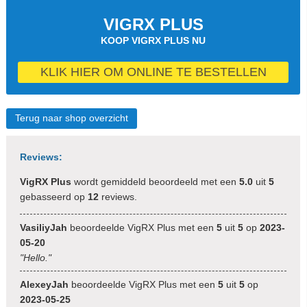
VIGRX PLUS
KOOP VIGRX PLUS NU
KLIK HIER OM ONLINE TE BESTELLEN
Terug naar shop overzicht
Reviews:
VigRX Plus
wordt gemiddeld beoordeeld met een
5.0
uit
5
gebasseerd op
12
reviews.
VasiliyJah
beoordeelde VigRX Plus met een
5
uit
5
op
2023-
05-20
"Hello."
AlexeyJah
beoordeelde VigRX Plus met een
5
uit
5
op
2023-05-25