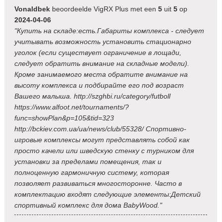
Vonaldbek
beoordeelde VigRX Plus met een
5
uit
5
op
2024-04-06
"Купить на складе:есть.Габариты комплекса - следует
учитывать возможность установить стационарно
уголок (если существует ограничение в лощади,
следует обратить внимание на складные модели).
Кроме занимаемого места обратите внимание на
высоту комплекса и подбирайте его под возраст
Вашего малыша. http://szghbi.ru/category/futboll
https://www.alfoot.net/tournaments/?
func=showPlan&p=105&tid=323
http://bckiev.com.ua/ua/news/club/55328/ Спортивно-
игровые комплексы могут представлять собой как
просто качели или шведскую стенку с турником для
установки за пределами помещения, так и
полноценную гармоничную систему, которая
позволяет развиваться многосторонне. Часто в
комплектацию входят следующие элементы:Детский
спортивный комплекс для дома BabyWood."