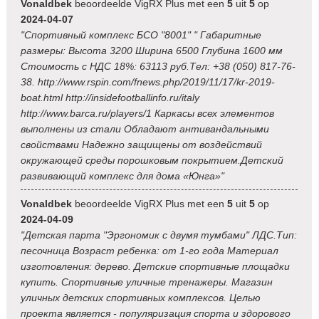
Vonaldbek
beoordeelde VigRX Plus met een
5
uit
5
op
2024-04-07
"Спортивный комплекс БСО "8001" " Габаритные
размеры: Высота 3200 Ширина 6500 Глубина 1600 мм
Стоимость с НДС 18%: 63113 руб.Тел: +38 (050) 817-76-
38. http://www.rspin.com/fnews.php/2019/11/17/kr-2019-
boat.html http://insidefootballinfo.ru/italy
http://www.barca.ru/players/1 Каркасы всех элементов
выполнены из стали Обладают антивандальными
свойствами Надежно защищены от воздействий
окружающей среды порошковым покрытием.Детский
развивающий комплекс для дома «Юнга»"
Vonaldbek
beoordeelde VigRX Plus met een
5
uit
5
op
2024-04-09
"Детская парта "Эргономик с двумя тумбами" ЛДС.Тип:
песочница Возраст ребенка: от 1-го года Материал
изготовления: дерево. Детские спортивные площадки
купить. Спортивные уличные тренажеры. Магазин
уличных детских спортивных комплексов. Целью
проекта является - популяризация спорта и здорового