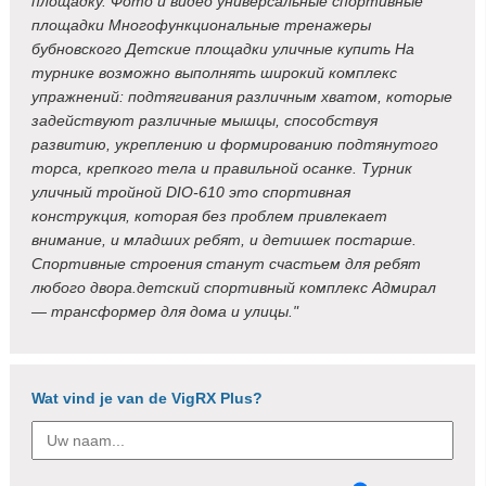
площадку. Фото и видео универсальные спортивные
площадки Многофункциональные тренажеры
бубновского Детские площадки уличные купить На
турнике возможно выполнять широкий комплекс
упражнений: подтягивания различным хватом, которые
задействуют различные мышцы, способствуя
развитию, укреплению и формированию подтянутого
торса, крепкого тела и правильной осанке. Турник
уличный тройной DIO-610 это спортивная
конструкция, которая без проблем привлекает
внимание, и младших ребят, и детишек постарше.
Спортивные строения станут счастьем для ребят
любого двора.детский спортивный комплекс Адмирал
— трансформер для дома и улицы."
Wat vind je van de VigRX Plus?