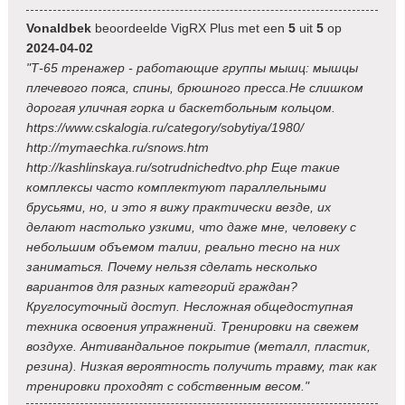
Vonaldbek
beoordeelde VigRX Plus met een
5
uit
5
op
2024-04-02
"Т-65 тренажер - работающие группы мышц: мышцы
плечевого пояса, спины, брюшного пресса.Не слишком
дорогая уличная горка и баскетбольным кольцом.
https://www.cskalogia.ru/category/sobytiya/1980/
http://mymaechka.ru/snows.htm
http://kashlinskaya.ru/sotrudnichedtvo.php Еще такие
комплексы часто комплектуют параллельными
брусьями, но, и это я вижу практически везде, их
делают настолько узкими, что даже мне, человеку с
небольшим объемом талии, реально тесно на них
заниматься. Почему нельзя сделать несколько
вариантов для разных категорий граждан?
Круглосуточный доступ. Несложная общедоступная
техника освоения упражнений. Тренировки на свежем
воздухе. Антивандальное покрытие (металл, пластик,
резина). Низкая вероятность получить травму, так как
тренировки проходят с собственным весом."