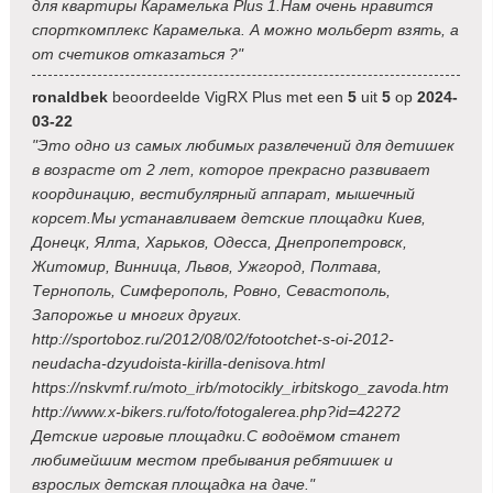
для квартиры Карамелька Plus 1.Нам очень нравится
спорткомплекс Карамелька. А можно мольберт взять, а
от счетиков отказаться ?"
ronaldbek
beoordeelde VigRX Plus met een
5
uit
5
op
2024-
03-22
"Это одно из самых любимых развлечений для детишек
в возрасте от 2 лет, которое прекрасно развивает
координацию, вестибулярный аппарат, мышечный
корсет.Мы устанавливаем детские площадки Киев,
Донецк, Ялта, Харьков, Одесса, Днепропетровск,
Житомир, Винница, Львов, Ужгород, Полтава,
Тернополь, Симферополь, Ровно, Севастополь,
Запорожье и многих других.
http://sportoboz.ru/2012/08/02/fotootchet-s-oi-2012-
neudacha-dzyudoista-kirilla-denisova.html
https://nskvmf.ru/moto_irb/motocikly_irbitskogo_zavoda.htm
http://www.x-bikers.ru/foto/fotogalerea.php?id=42272
Детские игровые площадки.С водоёмом станет
любимейшим местом пребывания ребятишек и
взрослых детская площадка на даче."