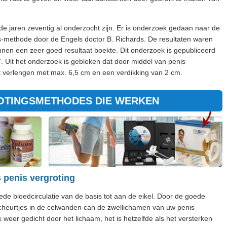
de jaren zeventig al onderzocht zijn. Er is onderzoek gedaan naar de
gs-methode door de Engels doctor B. Richards. De resultaten waren
nen een zeer goed resultaat boekte. Dit onderzoek is gepubliceerd
e”. Uit het onderzoek is gebleken dat door middel van penis
t verlengen met max. 6,5 cm en een verdikking van 2 cm.
OTINGSMETHODES DIE WERKEN
 penis vergroting
e bloedcirculatie van de basis tot aan de eikel. Door de goede
scheurtjes in de celwanden can de zwellichamen van uw penis
 weer gedicht door het lichaam, het is hetzelfde als het versterken