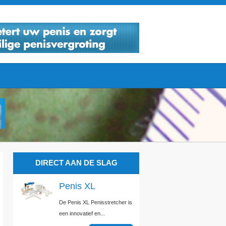
DIRECT AAN DE SLAG
Penis XL
De Penis XL Penisstretcher is
een innovatief en...