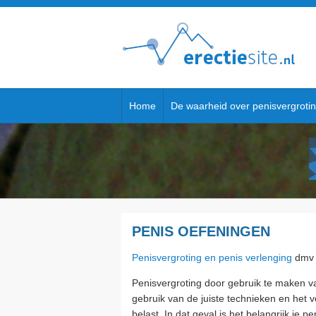
Home
De waarheid over penisvergroti
PENIS OEFENINGEN
Penisvergroting en penis verlenging
dm
Penisvergroting door gebruik te maken va
gebruik van de juiste technieken en het ve
belast. In dat geval is het belangrijk je