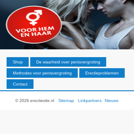
Shop
De waarheid over penisvergroting
Methodes voor penisvergroting
Erectieproblemen
Contact
© 2026 erectiesite.nl
Sitemap
Linkpartners
Nieuws