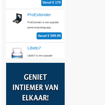
Vanaf € 175
ProExtender
ProExtender is een populair
penisvergrotingsapp...
Vanaf € 599.95
Libido7
Libido7 is een populair
penisvergrotingsproduct...
Vanaf € 69.95
Provirility
Pro Virility is de opvolger van
de wereldberoem...