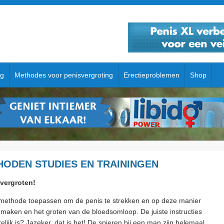
ng
Methodes voor penisvergroting
Erectieproblemen
Shop
ODEN STUDIES EN TRAININGEN
 vergroten!
 methode toepassen om de penis te strekken en op deze manier
 maken en het groten van de bloedsomloop. De juiste instructies
ijk is? Jazeker, dat is het! De spieren bij een man zijn helemaal