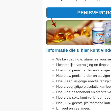
PENISVERGR
Informatie die u hier kunt vi
Welke voeding & vitamines voor se
Lichamelijke verzorging en fitness
Hoe u uw penis harder en steviger
Hoe u uw penis harder en steviger
Hoe u een jeugdige erectie terugkri
Hoe u voortijdige ejaculatie kan b
Hoe u de gezondheid en sterkte va
Hoe u uw seks kunt verlengen door
Hoe u uw geestelijke toestand kan
En veel en veel meer.