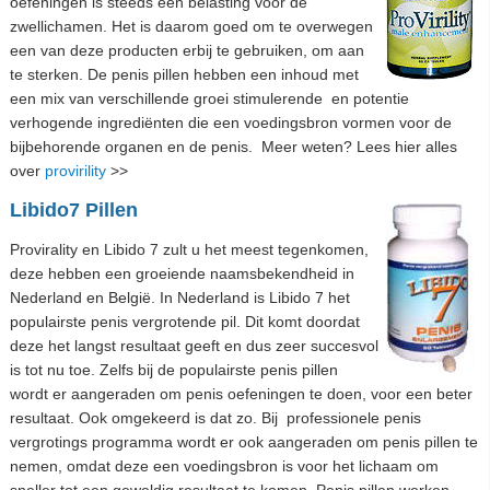
oefeningen is steeds een belasting voor de
zwellichamen. Het is daarom goed om te overwegen
een van deze producten erbij te gebruiken, om aan
te sterken. De penis pillen hebben een inhoud met
een mix van verschillende groei stimulerende en potentie
verhogende ingrediënten die een voedingsbron vormen voor de
bijbehorende organen en de penis. Meer weten? Lees hier alles
over
provirility
>>
Libido7 Pillen
Provirality en Libido 7 zult u het meest tegenkomen,
deze hebben een groeiende naamsbekendheid in
Nederland en België. In Nederland is Libido 7 het
populairste penis vergrotende pil. Dit komt doordat
deze het langst resultaat geeft en dus zeer succesvol
is tot nu toe. Zelfs bij de populairste penis pillen
wordt er aangeraden om penis oefeningen te doen, voor een beter
resultaat. Ook omgekeerd is dat zo. Bij professionele penis
vergrotings programma wordt er ook aangeraden om penis pillen te
nemen, omdat deze een voedingsbron is voor het lichaam om